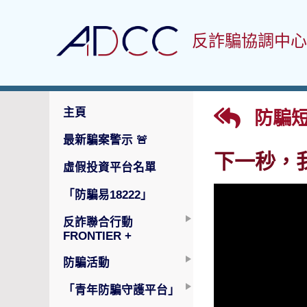
反詐騙協調中心
主頁
防騙
最新騙案警示
🚨
下⼀秒，
虛假投資平台名單
「防騙易18222」
反詐聯合行動
FRONTIER +
防騙活動
「青年防騙守護平台」