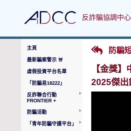
反詐騙協調中心
主頁
防騙
最新騙案警示
🚨
【金獎】
虛假投資平台名單
2025傑
「防騙易18222」
反詐聯合行動
FRONTIER +
防騙活動
「青年防騙守護平台」