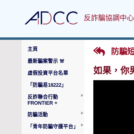
反詐騙協調中心
主頁
防騙
最新騙案警示
🚨
如果，你
虛假投資平台名單
「防騙易18222」
反詐聯合行動
FRONTIER +
防騙活動
「青年防騙守護平台」