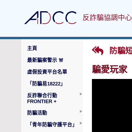
反詐騙協調中心
主頁
防騙
最新騙案警示
🚨
騙愛玩家
虛假投資平台名單
「防騙易18222」
反詐聯合行動
FRONTIER +
防騙活動
「青年防騙守護平台」