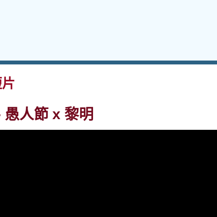
短片
 愚人節 x 黎明