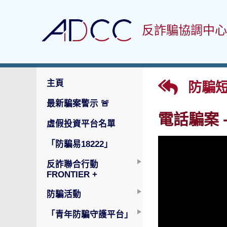
反詐騙協調中心
主頁
防騙
最新騙案警示
🚨
電話騙案 -
虛假投資平台名單
「防騙易18222」
反詐聯合行動
FRONTIER +
防騙活動
「青年防騙守護平台」