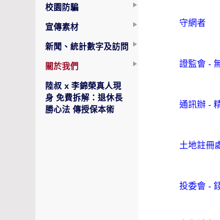
校園防騙
守網者
宣傳素材
新聞、統計數字及訪問
證監會 -
關於我們
陸叔 x 李錦榮真人現
身 免費拆解：退休長
通訊辦 -
勝心法 傳授保本術
土地註冊處
投委會 -