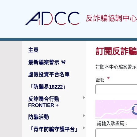
反詐騙協調中心
訂閱反詐騙
主頁
最新騙案警示
🚨
訂閱本中心騙案警示
虛假投資平台名單
*
電郵
「防騙易18222」
反詐聯合行動
FRONTIER +
防騙活動
請輸入驗證碼 :
「青年防騙守護平台」