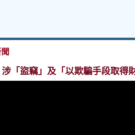
新聞
 • 涉「盜竊」及「以欺騙手段取得財