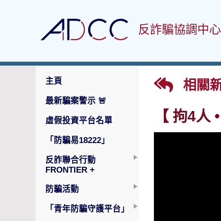
反詐騙協調中心
主頁
相關
最新騙案警示
🚨
【 拘4人
虛假投資平台名單
「防騙易18222」
反詐聯合行動
FRONTIER +
防騙活動
「青年防騙守護平台」