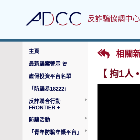
反詐騙協調中心
主頁
相關
最新騙案警示
🚨
【 拘1人
虛假投資平台名單
「防騙易18222」
反詐聯合行動
FRONTIER +
防騙活動
「青年防騙守護平台」