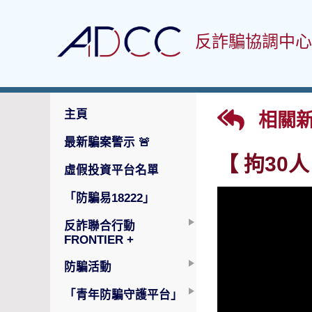
反詐騙協調中心
主頁
相關
最新騙案警示
🚨
【 拘30
虛假投資平台名單
「防騙易18222」
反詐聯合行動
FRONTIER +
防騙活動
「青年防騙守護平台」