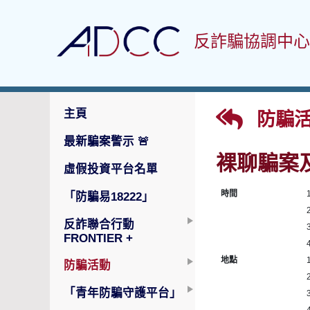
反詐騙協調中心
主頁
防騙活
最新騙案警示
🚨
裸聊騙案
虛假投資平台名單
時間
「防騙易18222」
反詐聯合行動
FRONTIER +
地點
防騙活動
「青年防騙守護平台」