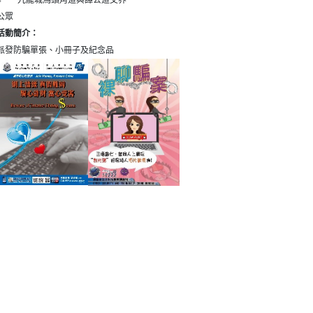
4
九龍城馬頭角道與譚公道交界
公眾
活動簡介：
派發防騙單張、小冊子及紀念品