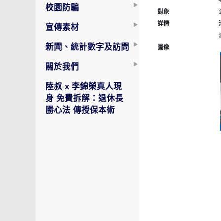
校園防騙
對象
詳情
宣傳素材
新聞、統計數字及訪問
圖像
關於我們
陸叔 x 李錦榮真人現
身 免費拆解：退休長
勝心法 傳授保本術