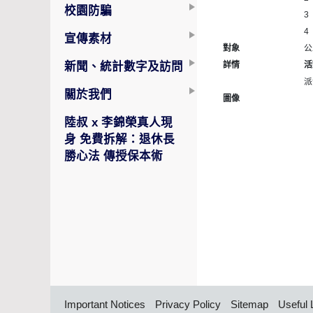
校園防騙
3
4
宣傳素材
對象
公
新聞、統計數字及訪問
詳情
活
派
關於我們
圖像
陸叔 x 李錦榮真人現
身 免費拆解：退休長
勝心法 傳授保本術
Important Notices
Privacy Policy
Sitemap
Useful 