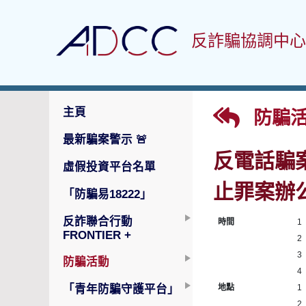
反詐騙協調中心
主頁
防騙活
最新騙案警示
🚨
反電話騙
虛假投資平台名單
止罪案辦
「防騙易18222」
反詐聯合行動
時間
1
FRONTIER +
2
3
防騙活動
4
「青年防騙守護平台」
地點
1
2