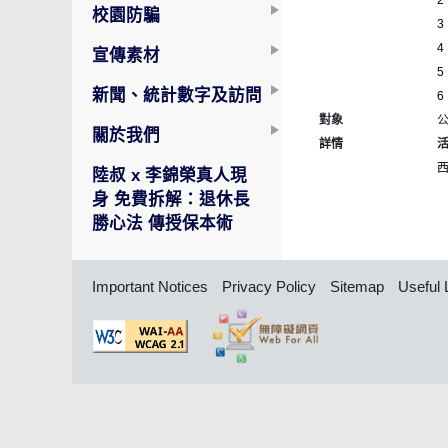
2
校園防騙
3
4
宣傳素材
5
新聞、統計數字及訪問
6
對象
關於我們
詳情
陸叔 x 李錦榮真人現
身 免費拆解：退休長
勝心法 傳授保本術
Important Notices
Privacy Policy
Sitemap
Useful 