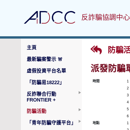
反詐騙協調中心
主頁
防騙活
最新騙案警示
🚨
派發防騙
虛假投資平台名單
時間
1
「防騙易18222」
2
反詐聯合行動
3
FRONTIER +
4
5
防騙活動
6
「青年防騙守護平台」
地點
1