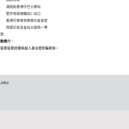
鴨脷洲邨
湖南街香港仔巴士總站
堅尼地城港鐵站C 出口
香港仔華貴邨華貴社區會堂
西環正街及皇后大道西一帶
公眾
活動簡介：
西區警區警民關係組人員派發防騙單張。
Links