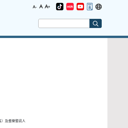
區）及耆樂警訊人