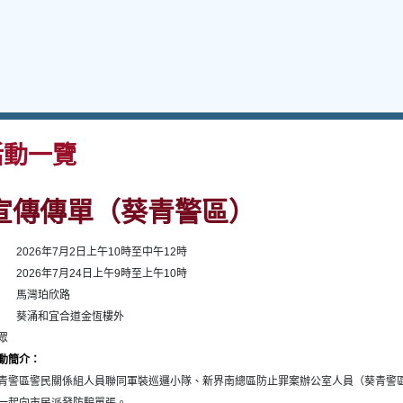
動一覽
宣傳傳單（葵青警區）
2026年7月2日上午10時至中午12時
2026年7月24日上午9時至上午10時
馬灣珀欣路
葵涌和宜合道金恆樓外
眾
動簡介：
青警區警民關係組人員聯同軍裝巡邏小隊、新界南總區防止罪案辦公室人員（葵青警