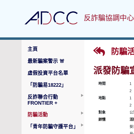
反詐騙協調中心
主頁
防騙活
最新騙案警示
🚨
派發防騙
虛假投資平台名單
時間
1
「防騙易18222」
2
反詐聯合行動
地點
1
FRONTIER +
2
對象
公
防騙活動
詳情
活
「青年防騙守護平台」
葵