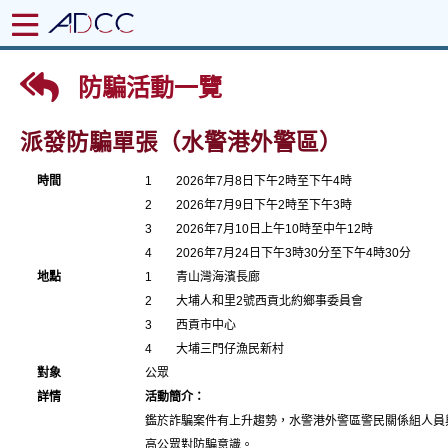
防騙活動一覽
派發防騙單張（水警港外警區）
時間
1
2026年7月8日下午2時至下午4時
2
2026年7月9日下午2時至下午3時
3
2026年7月10日上午10時至中午12時
4
2026年7月24日下午3時30分至下午4時30分
地點
1
青山灣海濱長廊
2
大埔人和里2號西貢北約鄉事委員會
3
西貢市中心
4
大埔三門仔漁民新村
對象
公眾
詳情
活動簡介：
鑑於詐騙案件有上升趨勢，水警港外警區警民關係組人員
高公眾對防騙意識。