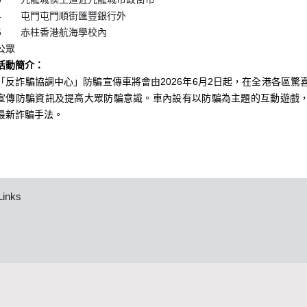
4
屯門屯門順街匯豐銀行外
5
赤柱香港航海學校內
公眾
活動簡介：
「反詐騙協調中心」防騙宣傳車將會由2026年6月2日起，在全港各區驚
宣傳防騙資訊及提高大眾防騙意識。車內設有以防騙為主題的互動遊戲
最新詐騙手法。
Links