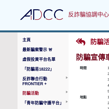
反詐騙協調中心
主頁
防騙活
最新騙案警示
🚨
防騙宣傳
虛假投資平台名單
時間
「防騙易18222」
反詐聯合行動
FRONTIER +
防騙活動
地點
「青年防騙守護平台」