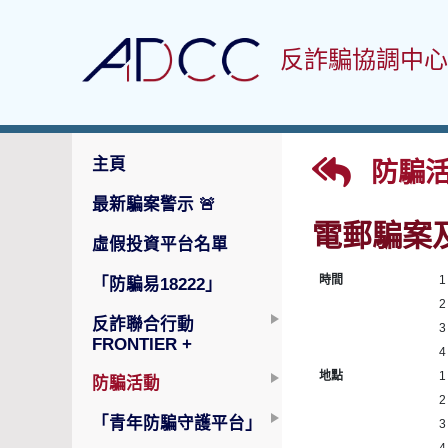
反詐騙協調中心
主頁
防騙活
最新騙案警示
🚨
電郵騙案
虛假投資平台名單
時間
1
「防騙易18222」
2
反詐聯合行動
3
FRONTIER +
4
地點
1
防騙活動
2
「青年防騙守護平台」
3