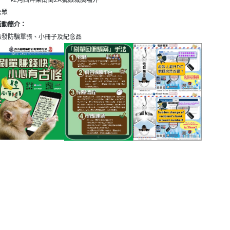
旺角西洋菜南街2A號銀城廣場外
公眾
活動簡介：
派發防騙單張、小冊子及紀念品