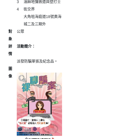
3
油麻地彌敦道與登打士
4
街交界
大角咀海庭道18號奧海
城二及三期外
對
公眾
象
詳
活動簡介：
情
派發防騙單張及紀念品。
圖
像