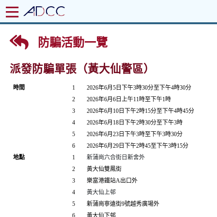
防騙活動一覽
派發防騙單張（黃大仙警區）
時間
1
2026
年
6
月
5
日下午
3
時
30
分至下午
4
時
30
分
2
2026
年
6
月
6
日上午
11
時至下午
1
時
3
2026
年
6
月
10
日下午
2
時
15
分至下午
4
時
45
分
4
2026
年
6
月
18
日下午
2
時
30
分至下午
3
時
5
2026
年
6
月
23
日下午
3
時至下午
3
時
30
分
6
2026
年
6
月
29
日下午
2
時
45
至下午
3
時
15
分
地點
1
新蒲崗六合街日新舍外
2
黃大仙雙鳳街
3
樂富港鐵站
A
出口外
4
黃大仙上邨
5
新蒲崗寧遠街
9
號越秀廣場外
6
黃大仙下邨