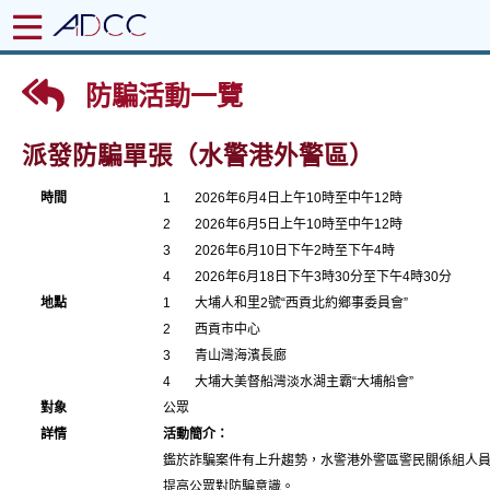
防騙活動一覽
派發防騙單張（水警港外警區）
時間
1
2026年6月4日上午10時至中午12時
2
2026年6月5日上午10時至中午12時
3
2026年6月10日下午2時至下午4時
4
2026年6月18日下午3時30分至下午4時30分
地點
1
大埔人和里2號“西貢北約鄉事委員會”
2
西貢市中心
3
青山灣海濱長廊
4
大埔大美督船灣淡水湖主霸“大埔船會”
對象
公眾
詳情
活動簡介：
鑑於詐騙案件有上升趨勢，水警港外警區警民關係組人
提高公眾對防騙意識。