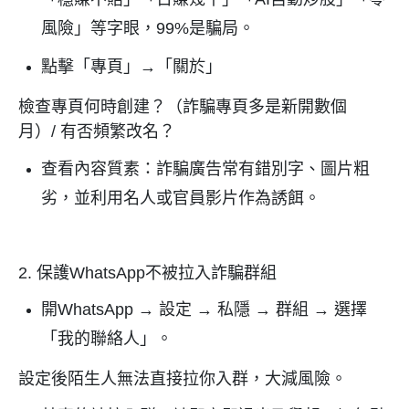
風險」等字眼，
99%
是騙局。
點擊「專頁」→「關於」
檢查專頁何時創建？（詐騙專頁多是新開數個
月）
/
有否頻繁改名？
查看內容質素：詐騙廣告常有錯別字、圖片粗
劣，並利用名人或官員影片作為誘餌。
2.
保護
WhatsApp
不被拉入詐騙群組
開
WhatsApp
→
設定
→
私隱
→
群組
→
選擇
「我的聯絡人」。
設定後陌生人無法直接拉你入群，大減風險。