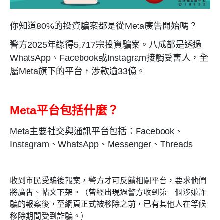
你知道
80%
的投資騙案都是從
Meta
廣告開始嗎？
警方
2025
年錄得
5,717
宗投資騙案。八成都是透過
WhatsApp
、
Facebook
或
Instagram
接觸受害人，全
屬
Meta
旗下的平台，涉款逾
33
億。
Meta
平台包括什麼？
Meta
主要社交與通訊平台包括：
Facebook
、
Instagram
、
WhatsApp
、
Messenger
、
Threads
收到市民受騙後報案，警方才可反饋相關平台，要求他們
將廣告、帖文下架。（曾經出現過警方收到第一個涉嫌詐
騙的報案後，至網頁正式被移除之前，已有其他人在等候
移除期間受到詐騙。）