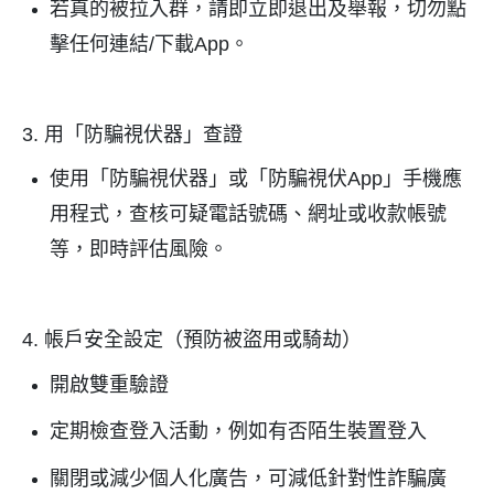
若真的被拉入群，請即立即退出及舉報，切勿點
擊任何連結
/
下載
App
。
3.
用「防騙視伏器」查證
使用「防騙視伏器」或「防騙視伏
App
」手機應
用程式，查核可疑電話號碼、網址或收款帳號
等，即時評估風險。
4.
帳戶安全設定（預防被盜用或騎劫）
開啟雙重驗證
定期檢查登入活動，例如有否陌生裝置登入
關閉或減少個人化廣告，可減低針對性詐騙廣