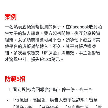
案例
一名熱衷虛擬貨幣投資的男子，在
Facebook
收到陌
生女子的私人訊息。雙方起初閒聊，後互分享投資
經驗。女子順勢推薦可疑平台，誘導他下載並將其
他平台的虛擬貨幣轉入。不久，其平台帳戶遭凍
結，多次要求繳交「解凍金」均無效。事主報警後
才驚覺中計，損失逾
130
萬元。
防範
5
招
看到投資/高回報廣告時，停一停、查一查
「低風險、高回報」廣告大機率是詐騙：留意
「穩賺不賠」「日賺幾千」「
AI
自動炒股」「零