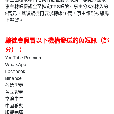
事主轉帳保證金至指定
FPS
帳號。事主分
3
次轉入約
9
萬元，其後騙徒再要求轉帳
10
萬，事主懷疑被騙馬
上報警。
騙徒會假冒以下機構發送釣魚短訊（部
分）：
YouTube Premium
WhatsApp
Facebook
Binance
盈透證券
盈立證券
富途牛牛
中國移動
順豐速運