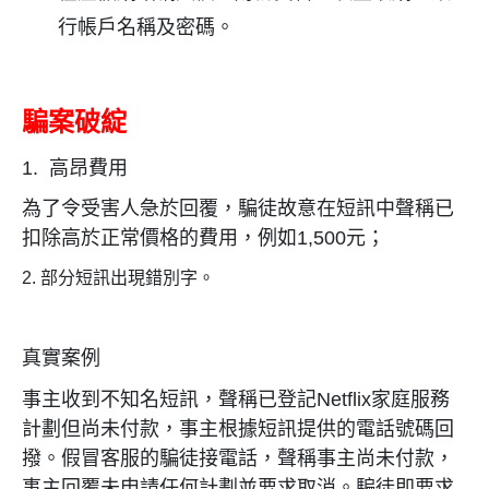
行帳戶名稱及密碼。
騙案破綻
1.
高昂費用
為了令受害人急於回覆，騙徒故意在短訊中聲稱已
扣除高於正常價格的費用，例如
1,500
元；
2. 部分短訊出現錯別字。
真實案例
事主收到不知名短訊，聲稱已登記
Netflix
家庭服務
計劃但尚未付款，事主根據短訊提供的電話號碼回
撥。假冒客服的騙徒接電話，聲稱事主尚未付款，
事主回覆未申請任何計劃並要求取消。騙徒即要求