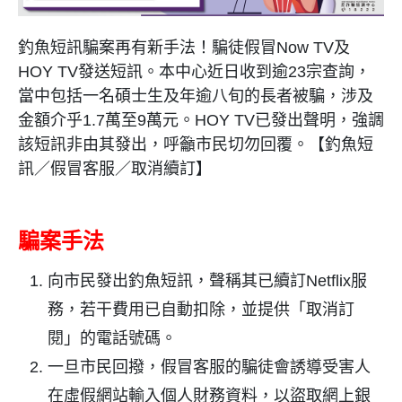
釣魚短訊騙案再有新手法！騙徒假冒
Now TV
及
HOY TV
發送短訊。本中心近日收到逾
23
宗查詢，
當中包括一名碩士生及年逾八旬的長者被騙，涉及
金額介乎
1.7
萬至
9
萬元。
HOY TV
已發出聲明，強調
該短訊非由其發出，呼籲市民切勿回覆。【釣魚短
訊／假冒客服／取消續訂】
騙案手法
向市民發出釣魚短訊，聲稱其已續訂
Netflix服
務，若干費用已自動扣除，並提供「取消訂
閱」的電話號碼。
一旦市民回撥，假冒客服的騙徒會誘導受害人
在虛假網站輸入個人財務資料，以盜取網上銀