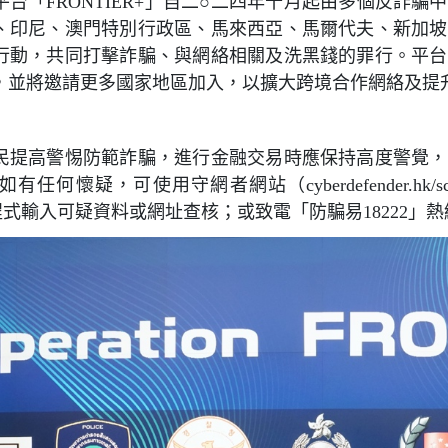
台「FRONTIER+」自二○二四年十月起由多個反詐
、印尼、澳門特別行政區、馬來西亞、馬爾代夫、新加坡
行動，共同打擊詐騙、與網絡相關及洗黑錢的罪行。平台
，並將邀請更多國家地區加入，以擴大跨境合作網絡及提
民提高警惕防範詐騙，進行金融交易時應保持高度警覺，
任何懷疑，可使用守網者網站（cyberdefender.hk/
程式輸入可疑資料或網址查核；或致電「防騙易18222」