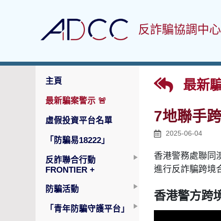
反詐騙協調中心
主頁
最新騙
最新騙案警示
🚨
7地聯手跨
虛假投資平台名單
2025-06-04
「防騙易18222」
香港
警務處聯同
反詐聯合行動
進行反詐騙跨境合
FRONTIER +
防騙活動
香港警方跨境
「青年防騙守護平台」