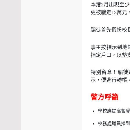
本港
2
月出現至少
更被騙走
13
萬元
騙徒首先假扮校
事主按指示到地
指定戶口，以墊
特別留意！騙徒
示，便進行轉帳
警方呼籲
學校應提高警
校務處職員接