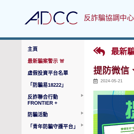
反詐騙協調中心
主頁
最新騙
最新騙案警示
🚨
提防微信
虛假投資平台名單
2024-05-21
「防騙易18222」
反詐聯合行動
FRONTIER +
防騙活動
「青年防騙守護平台」