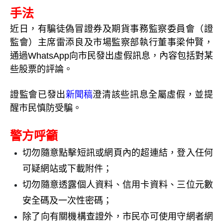
手法
近日，有騙徒偽冒證券及期貨事務監察委員會（證
監會）主席雷添良及市場監察部執行董事梁仲賢，
通過WhatsApp向市民發出虛假訊息，內容包括對某
些股票的評論。
證監會已發出
新聞稿
澄清該些訊息全屬虛假，並提
醒市民慎防受騙。
警方呼籲
切勿隨意點擊短訊或網頁內的超連結，登入任何
可疑網站或下載附件；
切勿隨意透露個人資料、信用卡資料、三位元數
安全碼及一次性密碼；
除了向有關機構查證外，市民亦可使用守網者網