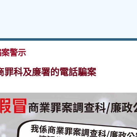
案警示
商罪科及廉署的電話騙案