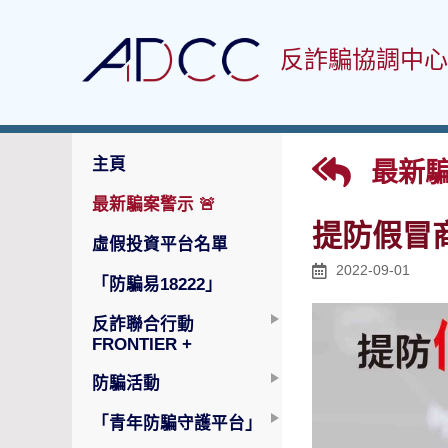
反詐騙協調中心
主頁
最新騙
最新騙案警示
🚨
提防假冒
虛假投資平台名單
2022-09-01
「防騙易18222」
反詐聯合行動
FRONTIER +
防騙活動
「青年防騙守護平台」