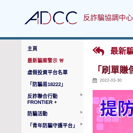
反詐騙協調中心
主頁
最新騙
最新騙案警示
🚨
「刷單賺
虛假投資平台名單
2022-03-30
「防騙易18222」
反詐聯合行動
FRONTIER +
防騙活動
「青年防騙守護平台」