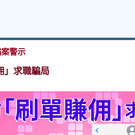
案警示
佣」求職騙局