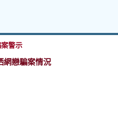
案警示
哂網戀騙案情況