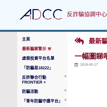
反詐騙協調中心
主頁
最新騙
最新騙案警示
🚨
一幅圖睇
虛假投資平台名單
2018-05-17
「防騙易18222」
反詐聯合行動
FRONTIER +
防騙活動
「青年防騙守護平台」