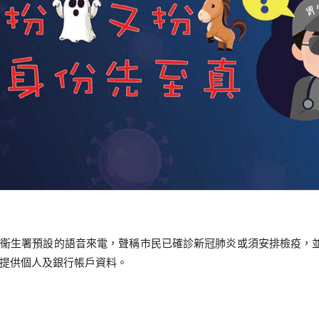
衞生署預設的語音來電，聲稱市民已確診新冠肺炎或須安排檢疫，
提供個人及銀行帳戶資料。