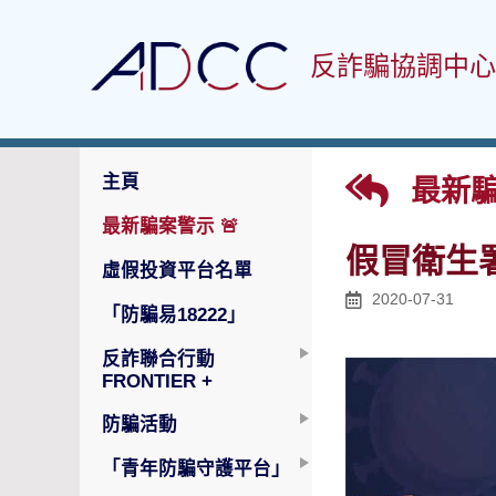
反詐騙協調中心
主頁
最新騙
最新騙案警示
🚨
假冒衛生
虛假投資平台名單
2020-07-31
「防騙易18222」
反詐聯合行動
FRONTIER +
防騙活動
「青年防騙守護平台」