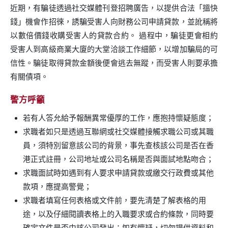
近期，有騙徒透過社交媒體刊登招聘廣告，以提供合法「搵快
錢」機會作招徠，誘騙受害人向財務公司申請貸款，並訛稱將
以數倍價錢收購受害人的貸款合約。 過程中，騙徒更會相約
受害人到高級商業大廈的大堂洽談工作細節，以增加騙局的可
信性。騙徒取得貸款金額後便會逃去無蹤，而受害人則要承擔
有關債項。
警方呼籲
若有人答允給予報酬異常優厚的工作，應抱持懷疑態度；
求職者如只是透過互聯網或社交媒體接觸求職公司或其職
員，須特別留意該公司的背景，事先查核該公司是否在香
港正式註冊，公司地址或公司名稱是否與面試地點吻合；
求職面試時如遇到有人要求申請貸款或繳交行政費或其他
款項，應提高警覺；
求職者填寫任何表格或文件前，要先清楚了解表格的用
途，以及仔細閱讀表格上的入職要求或合約條款，同時要
確定文件是否由該公司發出；如有懷疑，切勿提供資料和