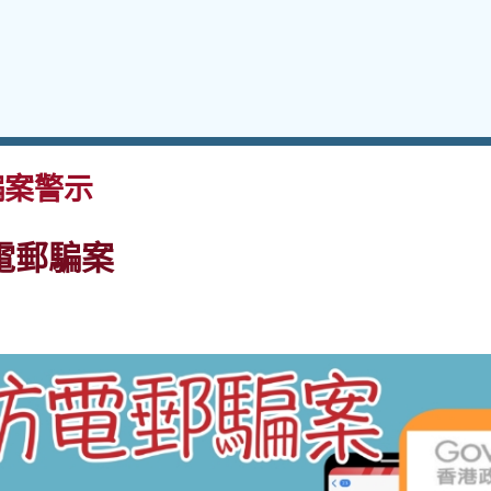
案警示
電郵騙案