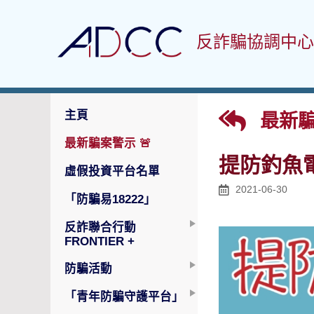
反詐騙協調中心
主頁
最新騙
最新騙案警示
🚨
提防釣魚
虛假投資平台名單
2021-06-30
「防騙易18222」
反詐聯合行動
FRONTIER +
防騙活動
「青年防騙守護平台」