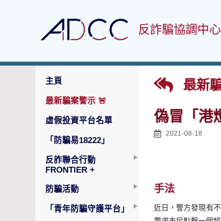
反詐騙協調中心
主頁
最新騙
最新騙案警示
🚨
偽冒「港
虛假投資平台名單
2021-08-18
「防騙易18222」
反詐聯合行動
FRONTIER +
手法
防騙活動
近日，警方發現有不
「青年防騙守護平台」
要求市民點擊一個超