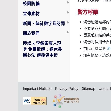
校園防騙
警方呼籲
宣傳素材
切勿透過電郵內
新聞、統計數字及訪問
不要隨意打開可
關於我們
留意超連結的英
切勿將信用卡資
陸叔 x 李錦榮真人現
市民可以留意
港
身 免費拆解：退休長
勝心法 傳授保本術
如有懷疑，請致電
Important Notices
Privacy Policy
Sitemap
Useful 