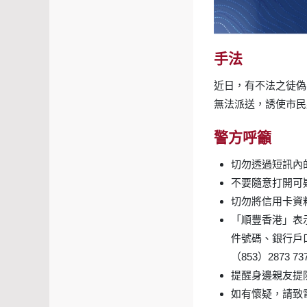
手法
近日，有不法之徒偽
無法派送，誘使市民
警方呼籲
切勿透過短訊內
不要隨意打開可
切勿將信用卡資
「順豐香港」表
件號碼、銀行戶
（853）2873 
提醒身邊親友提
如有懷疑，請致電