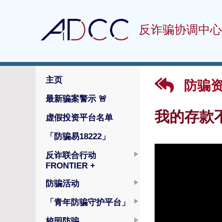
反诈骗协调中心
主页
防骗
最新骗案警示
🚨
我的存款
虚假投资平台名单
「防骗易18222」
反诈联合行动
FRONTIER +
防骗活动
「青年防骗守护平台」
校园防骗