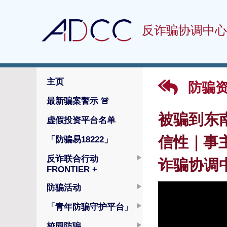
反诈骗协调中心
主页
防骗
最新骗案警示
🚨
被骗到东
虚假投资平台名单
信性｜事
「防骗易18222」
反诈联合行动
诈骗协调中
FRONTIER +
防骗活动
「青年防骗守护平台」
校园防骗