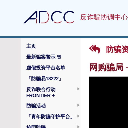
反诈骗协调中心
主页
防骗
最新骗案警示
🚨
网购骗局 
虚假投资平台名单
「防骗易18222」
反诈联合行动
FRONTIER +
防骗活动
「青年防骗守护平台」
校园防骗