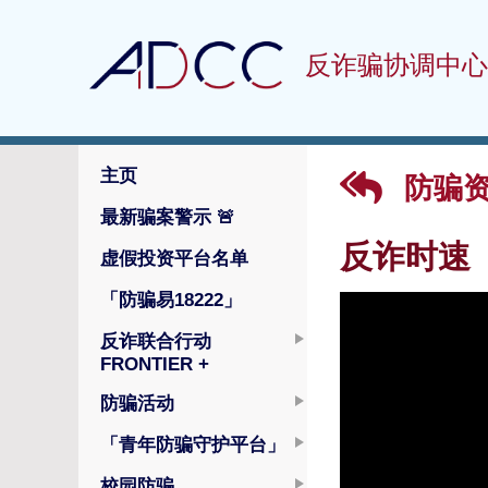
反诈骗协调中心
主页
防骗
最新骗案警示
🚨
反诈时速
虚假投资平台名单
「防骗易18222」
反诈联合行动
FRONTIER +
防骗活动
「青年防骗守护平台」
校园防骗