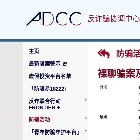
反诈骗协调中心
主页
防骗活
最新骗案警示
🚨
裸聊骗案
虚假投资平台名单
时间
「防骗易18222」
反诈联合行动
FRONTIER +
地点
防骗活动
「青年防骗守护平台」