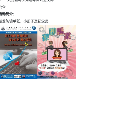
4
九龙城马头角道与谭公道交界
公众
活动简介：
派发防骗单张、小册子及纪念品