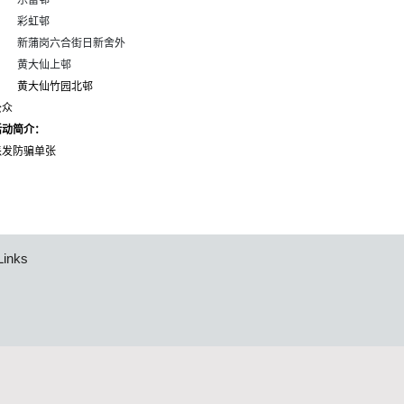
乐富邨
彩虹邨
新蒲岗六合街日新舍外
黄大仙上邨
黄大仙竹园北邨
公众
活动简介：
派发防骗单张
Links