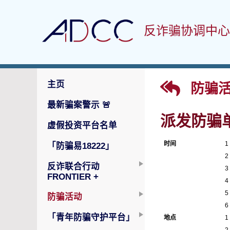
反诈骗协调中心
主页
防骗活
最新骗案警示
🚨
派发防骗
虚假投资平台名单
时间
1
「防骗易18222」
2
反诈联合行动
3
FRONTIER +
4
5
防骗活动
6
「青年防骗守护平台」
地点
1