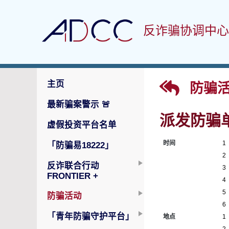
反诈骗协调中心
主页
防骗活
最新骗案警示
🚨
派发防骗
虚假投资平台名单
时间
1
「防骗易18222」
2
反诈联合行动
3
FRONTIER +
4
5
防骗活动
6
「青年防骗守护平台」
地点
1