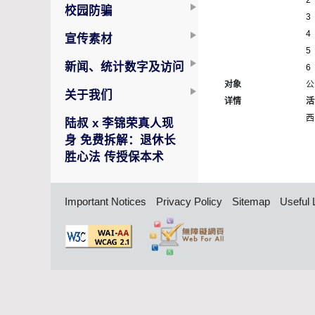
2
校园防骗
3
4
宣传素材
5
新闻、统计数字及访问
6
对象
公
关于我们
详情
活
西
陆叔 x 李锦荣真人现
身 免费拆解：退休长
胜心法 传授保本术
Important Notices
Privacy Policy
Sitemap
Useful 