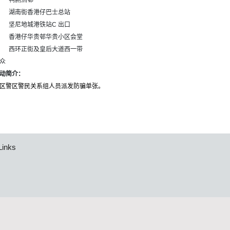
鸭脷洲邨
湖南街香港仔巴士总站
坚尼地城港铁站C 出口
香港仔华贵邨华贵小区会堂
西环正街及皇后大道西一带
众
动简介：
区警区警民关系组人员派发防骗单张。
Links