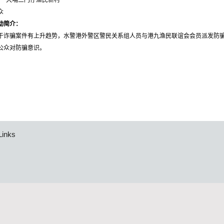
大埔三门仔渔民新村
众
动简介：
于诈骗案件有上升趋势，水警港外警区警民关系组人员与港九渔民联谊会会员派发防
公众对防骗意识。
Links