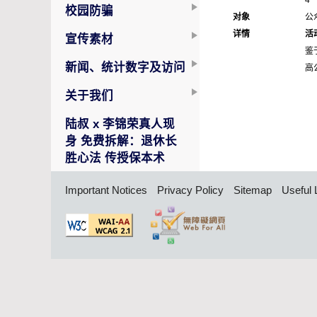
4
校园防骗
对象
公
详情
活
宣传素材
鉴
新闻、统计数字及访问
高
关于我们
陆叔 x 李锦荣真人现
身 免费拆解：退休长
胜心法 传授保本术
Important Notices
Privacy Policy
Sitemap
Useful 