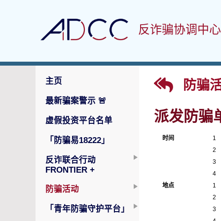
反诈骗协调中心
主页
防骗活
最新骗案警示
🚨
派发防骗
虚假投资平台名单
时间
1
「防骗易18222」
2
反诈联合行动
3
FRONTIER +
4
地点
1
防骗活动
2
「青年防骗守护平台」
3