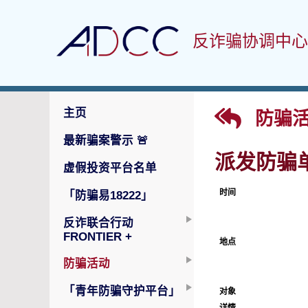
反诈骗协调中心
主页
防骗活
最新骗案警示
🚨
派发防骗
虚假投资平台名单
时间
「防骗易18222」
反诈联合行动
FRONTIER +
地点
防骗活动
「青年防骗守护平台」
对象