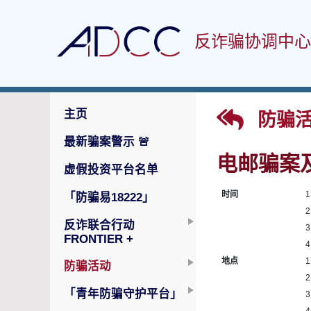
反诈骗协调中心
主页
防骗活
最新骗案警示
🚨
电邮骗案
虚假投资平台名单
时间
1
「防骗易18222」
2
反诈联合行动
3
FRONTIER +
4
地点
1
防骗活动
2
「青年防骗守护平台」
3