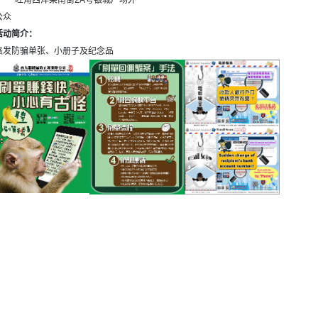
旺角西洋菜南街2A号银城广场外
公众
活动简介：
派发防骗单张、小册子及纪念品