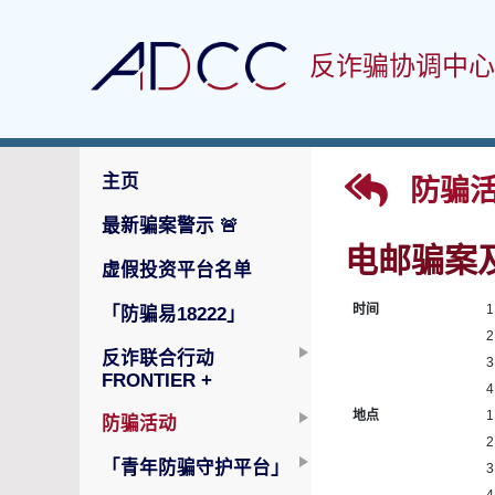
反诈骗协调中心
主页
防骗活
最新骗案警示
🚨
电邮骗案
虚假投资平台名单
时间
1
「防骗易18222」
2
反诈联合行动
3
FRONTIER +
4
地点
1
防骗活动
2
「青年防骗守护平台」
3