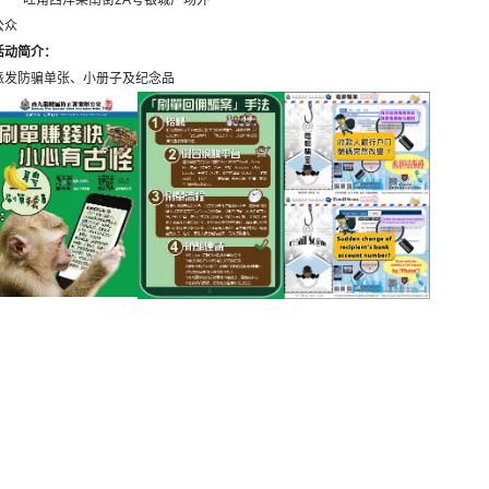
旺角西洋菜南街2A号银城广场外
公众
活动简介：
派发防骗单张、小册子及纪念品