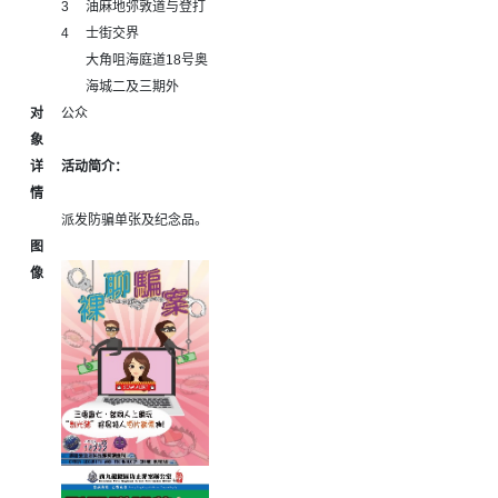
3
油麻地弥敦道与登打
4
士街交界
大角咀海庭道18号奥
海城二及三期外
对
公众
象
详
活动简介：
情
派发防骗单张及纪念品。
图
像