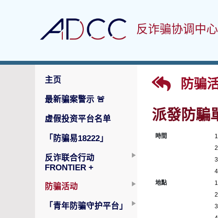
反诈骗协调中心
主页
防骗活
最新骗案警示
🚨
派發防騙
虚假投资平台名单
時間
「防骗易18222」
反诈联合行动
FRONTIER +
地點
防骗活动
「青年防骗守护平台」