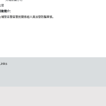
4
大埔新圍仔村
公眾
活動簡介：
大埔
警區
警區警民關係組人員派發防騙單張。
Links