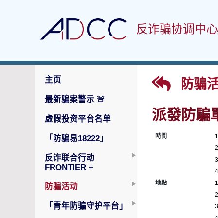
反诈骗协调中心
主页
防骗活
最新骗案警示
🚨
派發防騙
虚假投资平台名单
時間
「防骗易18222」
反诈联合行动
FRONTIER +
地點
防骗活动
「青年防骗守护平台」