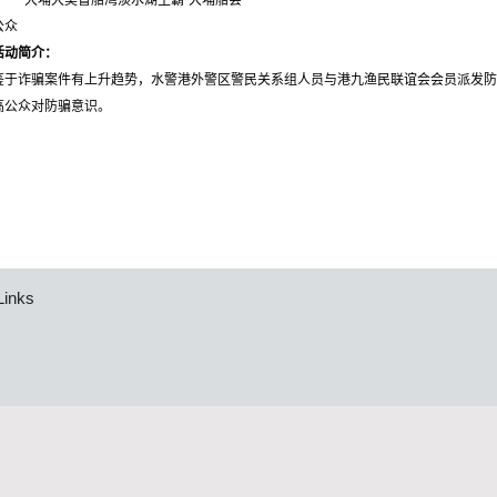
大埔大美督船湾淡水湖主霸“大埔船会”
公众
活动简介：
鉴于诈骗案件有上升趋势，水警港外警区警民关系组人员与港九渔民联谊会会员派发防
高公众对防骗意识。
Links