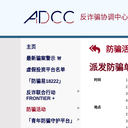
反诈骗协调中心
主页
防骗活
最新骗案警示
🚨
派发防骗
虚假投资平台名单
时间
1
「防骗易18222」
2
反诈联合行动
3
FRONTIER +
4
地点
1
防骗活动
2
「青年防骗守护平台」
3