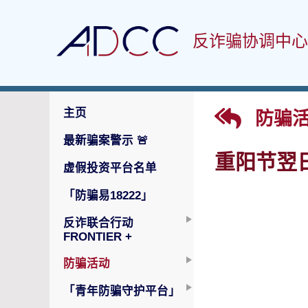
反诈骗协调中心
主页
防骗活
最新骗案警示
🚨
重阳节翌
虚假投资平台名单
「防骗易18222」
反诈联合行动
FRONTIER +
防骗活动
「青年防骗守护平台」